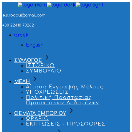
Skip
to
the
e.s.rodou@gmail.com
content
+30 22410 70282
Greek
English
ΣΥΛΛΟΓΟΣ
ΙΣΤΟΡΙΚΟ
ΣΥΜΒΟΥΛΙΟ
ΜΕΛΗ
Αίτηση Εγγραφής Μέλους
ΥΠΟΧΡΕΩΣΕΙΣ
Πολιτική Προστασίας
Προσωπικών Δεδομένων
ΘΕΜΑΤΑ ΕΜΠΟΡΙΟΥ
ΩΡΑΡΙΟ
ΕΚΠΤΩΣΕΙΣ – ΠΡΟΣΦΟΡΕΣ