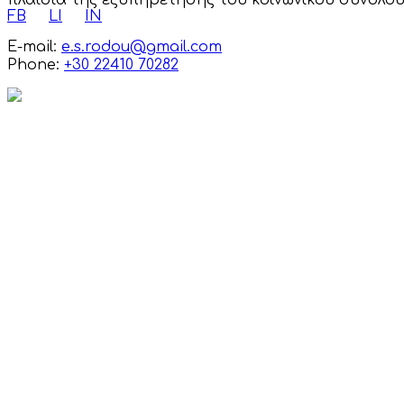
πλαίσια της εξυπηρέτησης του κοινωνικού συνόλου
FB
LI
IN
E-mail:
e.s.rodou@gmail.com
Phone:
+30 22410 70282