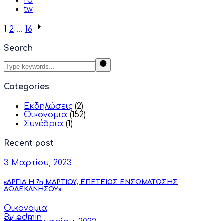
fb
tw
Σελιδοποίηση
1
2
…
16
άρθρων
Search
Categories
Εκδηλώσεις
(2)
Οικονομια
(152)
Συνέδρια
(1)
Recent post
3 Μαρτίου, 2023
«ΑΡΓΙΑ Η 7η ΜΑΡΤΙΟΥ, ΕΠΕΤΕΙΟΣ ΕΝΣΩΜΑΤΩΣΗΣ
ΔΩΔΕΚΑΝΗΣΟΥ»
Οικονομια
By admin