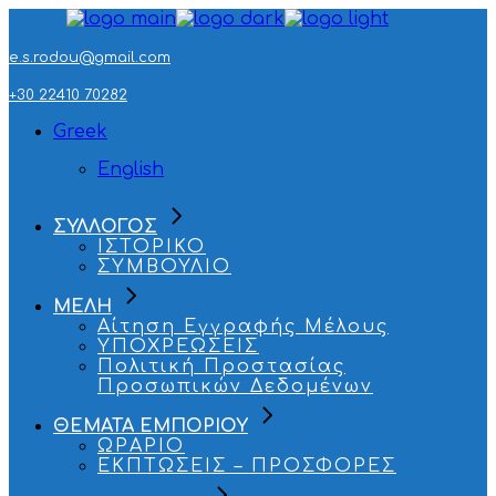
Skip
to
the
e.s.rodou@gmail.com
content
+30 22410 70282
Greek
English
ΣΥΛΛΟΓΟΣ
ΙΣΤΟΡΙΚΟ
ΣΥΜΒΟΥΛΙΟ
ΜΕΛΗ
Αίτηση Εγγραφής Μέλους
ΥΠΟΧΡΕΩΣΕΙΣ
Πολιτική Προστασίας
Προσωπικών Δεδομένων
ΘΕΜΑΤΑ ΕΜΠΟΡΙΟΥ
ΩΡΑΡΙΟ
ΕΚΠΤΩΣΕΙΣ – ΠΡΟΣΦΟΡΕΣ