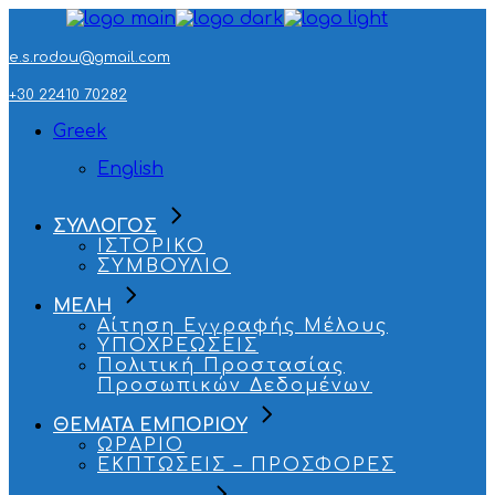
Skip
to
the
e.s.rodou@gmail.com
content
+30 22410 70282
Greek
English
ΣΥΛΛΟΓΟΣ
ΙΣΤΟΡΙΚΟ
ΣΥΜΒΟΥΛΙΟ
ΜΕΛΗ
Αίτηση Εγγραφής Μέλους
ΥΠΟΧΡΕΩΣΕΙΣ
Πολιτική Προστασίας
Προσωπικών Δεδομένων
ΘΕΜΑΤΑ ΕΜΠΟΡΙΟΥ
ΩΡΑΡΙΟ
ΕΚΠΤΩΣΕΙΣ – ΠΡΟΣΦΟΡΕΣ