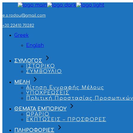
Skip
to
the
e.s.rodou@gmail.com
content
+30 22410 70282
Greek
English
ΣΥΛΛΟΓΟΣ
ΙΣΤΟΡΙΚΟ
ΣΥΜΒΟΥΛΙΟ
ΜΕΛΗ
Αίτηση Εγγραφής Μέλους
ΥΠΟΧΡΕΩΣΕΙΣ
Πολιτική Προστασίας Προσωπικών
ΘΕΜΑΤΑ ΕΜΠΟΡΙΟΥ
ΩΡΑΡΙΟ
ΕΚΠΤΩΣΕΙΣ – ΠΡΟΣΦΟΡΕΣ
ΠΛΗΡΟΦΟΡΙΕΣ