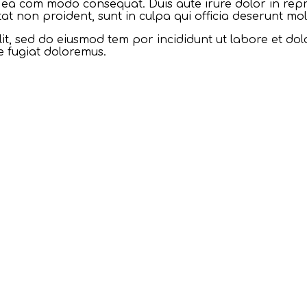
ex ea com modo consequat. Duis aute irure dolor in repr
at non proident, sunt in culpa qui officia deserunt mol
lit, sed do eiusmod tem por incididunt ut labore et d
se fugiat doloremus.